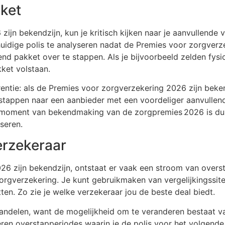
ket
jn bekendzijn, kun je kritisch kijken naar je aanvullende v
huidige polis te analyseren nadat de Premies voor zorgverz
nd pakket over te stappen. Als je bijvoorbeeld zelden fysi
ket volstaan.
rrentie: als de Premies voor zorgverzekering 2026 zijn beken
stappen naar een aanbieder met een voordeliger aanvullend
Het moment van bekendmaking van de zorgpremies 2026 is d
seren.
erzekeraar
6 zijn bekendzijn, ontstaat er vaak een stroom van overst
zorgverzekering. Je kunt gebruikmaken van vergelijkingssi
ten. Zo zie je welke verzekeraar jou de beste deal biedt.
ig handelen, want de mogelijkheid om te veranderen bestaa
en overstapperiodes waarin je de polis voor het volgende 