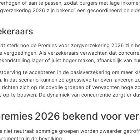
verhogen of aan te passen, zodat burgers met lage inkomen
verzekering 2026 zijn bekend” een gecoördineerd beleids
ekeraars
dt sterk hoe de Premies voor zorgverzekering 2026 zijn be
nde vergoedingen. Als verzekeraars verwachten dat concurr
kendstelling lager of juist hoger maken, afhankelijk van hun
derving te accepteren in de basisverzekering om meer klan
n. In dat scenario kunnen ze agressieve tarieven lanceren
 richten zich op risicovolle groepen of verwachten hoge z
e op te bouwen. De dynamiek van concurrentie zorgt er d
remies 2026 bekend voor ver
niet neutraal: sommige groepen worden zwaarder getroffe
segmenten in de bevolking.