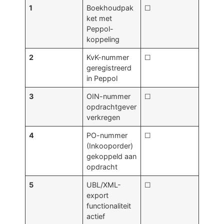
1
Boekhoudpak
☐
ket met
Peppol-
koppeling
2
KvK-nummer
☐
geregistreerd
in Peppol
3
OIN-nummer
☐
opdrachtgever
verkregen
4
PO-nummer
☐
(Inkooporder)
gekoppeld aan
opdracht
5
UBL/XML-
☐
export
functionaliteit
actief