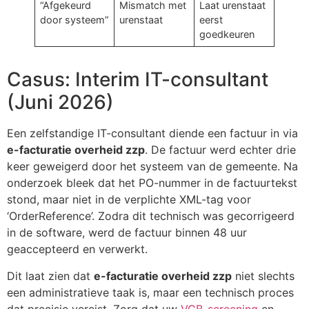
“Afgekeurd
Mismatch met
Laat urenstaat
door systeem”
urenstaat
eerst
goedkeuren
Casus: Interim IT-consultant
(Juni 2026)
Een zelfstandige IT-consultant diende een factuur in via
e-facturatie overheid zzp
. De factuur werd echter drie
keer geweigerd door het systeem van de gemeente. Na
onderzoek bleek dat het PO-nummer in de factuurtekst
stond, maar niet in de verplichte XML-tag voor
‘OrderReference’. Zodra dit technisch was gecorrigeerd
in de software, werd de factuur binnen 48 uur
geaccepteerd en verwerkt.
Dit laat zien dat
e-facturatie overheid zzp
niet slechts
een administratieve taak is, maar een technisch proces
dat precisie vereist. Zorg dat uw
VGB-screening
en