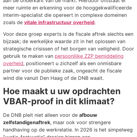
aan de onderkant van de markt. Hierdoor ontstaat er
meer ruimte en erkenning voor de hooggekwalificeerde
interim-specialist die opereert in complexe domeinen
zoals de
vitale infrastructuur overheid
.
Voor deze groep experts is de fiscale aftrek slechts een
bijzaak; de werkelijke waarde zit in het oplossen van
strategische crisissen of het borgen van veiligheid. Door
gebruik te maken van
persoonlijke ZZP bemiddeling
overheid
, positioneert u zichzelf als een onmisbare
partner voor de publieke zaak, ongeacht de fiscale
wind die vanuit Den Haag of de DNB waait.
Hoe maakt u uw opdrachten
VBAR-proof in dit klimaat?
De DNB pleit niet alleen voor de
afbouw
zelfstandigenaftrek
, maar ook voor strengere
handhaving op de werkrelatie. In 2026 is het simpelweg
“uurtje-factuurtje” draaien binnen een